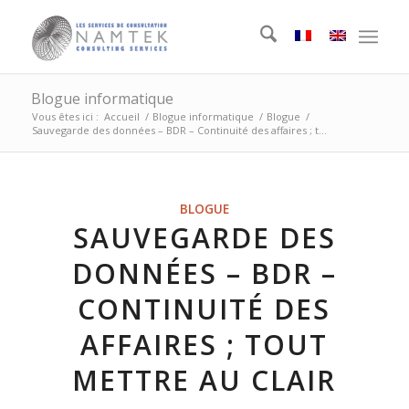
Blogue informatique
Vous êtes ici :
Accueil
/
Blogue informatique
/
Blogue
/
Sauvegarde des données – BDR – Continuité des affaires ; t...
BLOGUE
SAUVEGARDE DES
DONNÉES – BDR –
CONTINUITÉ DES
AFFAIRES ; TOUT
METTRE AU CLAIR