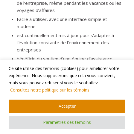
de l’entreprise, même pendant les vacances ou les
voyages d’affaires
Facile à utiliser, avec une interface simple et
moderne
est continuellement mis à jour pour s’adapter à
l’évolution constante de l’environnement des
entreprises
bénéficie du soutien d’une équipe d’assistance
informatique disponible et accessible
Ce site utilise des témoins (cookies) pour améliorer votre
C’est abordable !
expérience. Nous supposerons que cela vous convient,
mais vous pouvez refuser si vous le souhaitez.
Cette année, nous avons été particulièrement
Consultez notre politique sur les témoins
enthousiasmés par notre suite ErpWizard
nouvellement améliorée. Désormais, avec sa nouvelle
Accepter
interface moderne et élégante, les utilisateurs finaux
prendront plaisir à utiliser un système ERP. Il est grand
Paramètres des témoins
temps que les entreprises abandonnent ces systèmes
complexes, ennuyeux et dépassés au profit