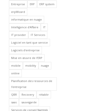
Entreprise
ERP
ERP system
erpWizard
informatique en nuage
Intelligence d'Affaire
IT
IT provider
IT Services
Logiciel en tant que service
Logiciels d'entreprise
Mise en œuvre de l'ERP
mobile
mobility
nuage
online
Planification des ressources de
l'entreprise
QBR
Recovery
rétablir
saas
sauvegarde
Services de conseil Namtek