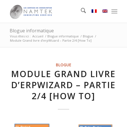
Blogue informatique
Vous êtes ici :
Accueil
/
Blogue informatique
/
Blogue
/
Module Grand livre d’erpWizard – Partie 2/4 [How To]
BLOGUE
MODULE GRAND LIVRE
D’ERPWIZARD – PARTIE
2/4 [HOW TO]