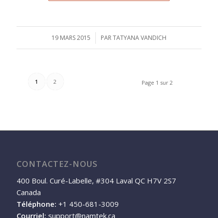
19 MARS 2015
/
PAR
TATYANA VANDICH
1
2
Page 1 sur 2
CONTACTEZ-NOUS
400 Boul. Curé-Labelle, #304 Laval QC H7V 2S7
Canada
Téléphone:
+1 450-681-3009
Courriel:
support@namtek.ca