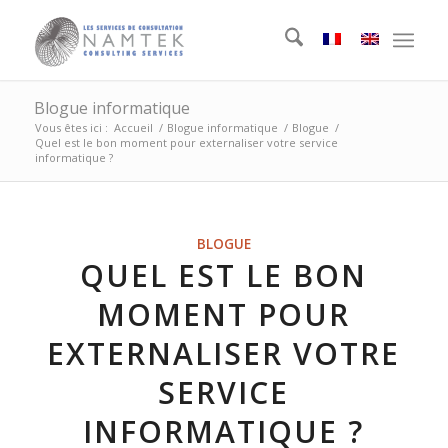
Blogue informatique
Vous êtes ici :
Accueil
/
Blogue informatique
/
Blogue
/
Quel est le bon moment pour externaliser votre service
informatique ?
BLOGUE
QUEL EST LE BON
MOMENT POUR
EXTERNALISER VOTRE
SERVICE
INFORMATIQUE ?