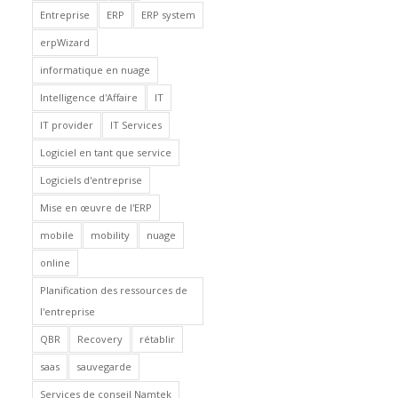
Entreprise
ERP
ERP system
erpWizard
informatique en nuage
Intelligence d'Affaire
IT
IT provider
IT Services
Logiciel en tant que service
Logiciels d'entreprise
Mise en œuvre de l'ERP
mobile
mobility
nuage
online
Planification des ressources de
l'entreprise
QBR
Recovery
rétablir
saas
sauvegarde
Services de conseil Namtek