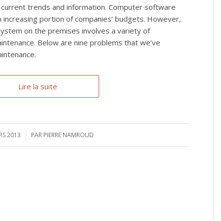
 current trends and information. Computer software
 increasing portion of companies’ budgets. However,
stem on the premises involves a variety of
aintenance. Below are nine problems that we’ve
aintenance.
Lire la suite
RS 2013
PAR
PIERRE NAMROUD