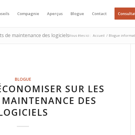
seils
Compagnie
Aperçus
Blogue
Contact
Consulta
ts de maintenance des logiciels
Vous êtes ici :
Accueil
/
Blogue informa
BLOGUE
CONOMISER SUR LES
 MAINTENANCE DES
LOGICIELS