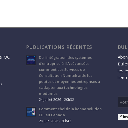
PUBLICATIONS RÉCENTES
BUL
al QC
Abonn
De l’intégration des systèmes
Bulle
d’entreprise à l’IA sécurisée:
comment Les Services de
les 
Consultation Namtek aide les
l’ent
petites et moyennes entreprises à
a/
s’adapter aux technologies
modernes
24 juillet 2026 - 20h32
Comment choisir la bonne solution
EDI au Canada
S'ins
29 juin 2026 - 20h42