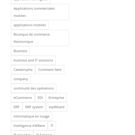
Applications commerciales
mobiles
applications mobiles
Boutique de commerce
électronique
Business
business and IT solutions
Catastrophe
Comment faire
company
continuité des opérations
eCommerce
EDI
Entreprise
ERP
ERP system
erpWizard
informatique en nuage
Intelligence d'Affaire
IT
IT provider
IT Services