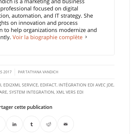
ndich is a marketing and business
professional focused on digital
ion, automation, and IT strategy. She
ghts on innovation and process
n to help organizations modernize and
ently.
Voir la biographie complète
S 2017
PAR
TATYANA VANDICH
I
,
EDI2XML SERVICE
,
EDIFACT
,
INTÉGRATION EDI AVEC JDE
,
ARE
,
SYSTEM INTEGRATION
,
XML VERS EDI
rtager cette publication