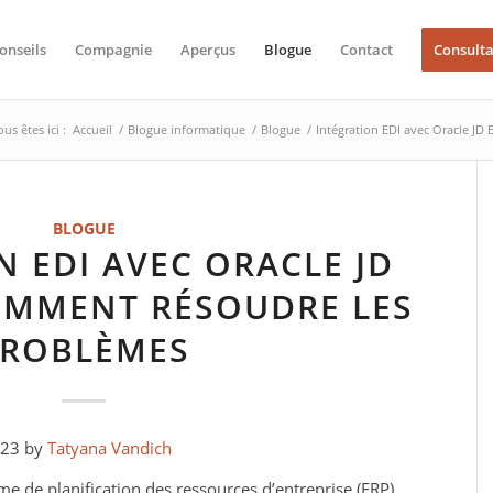
onseils
Compagnie
Aperçus
Blogue
Contact
Consulta
us êtes ici :
Accueil
/
Blogue informatique
/
Blogue
/
Intégration EDI avec Oracle JD
BLOGUE
N EDI AVEC ORACLE JD
OMMENT RÉSOUDRE LES
PROBLÈMES
023 by
Tatyana Vandich
ème de planification des ressources d’entreprise (ERP)