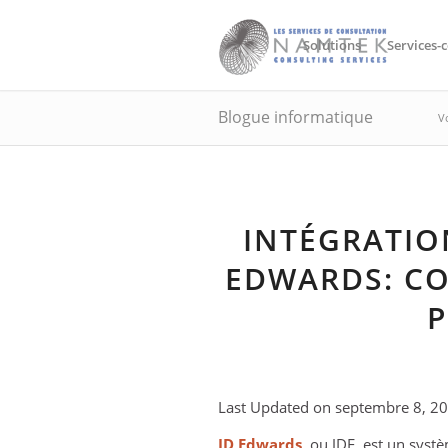
Solutions
Services-c
Blogue informatique
Vo
INTÉGRATIO
EDWARDS: C
Last Updated on septembre 8, 2
JD Edwards
, ou JDE, est un syst