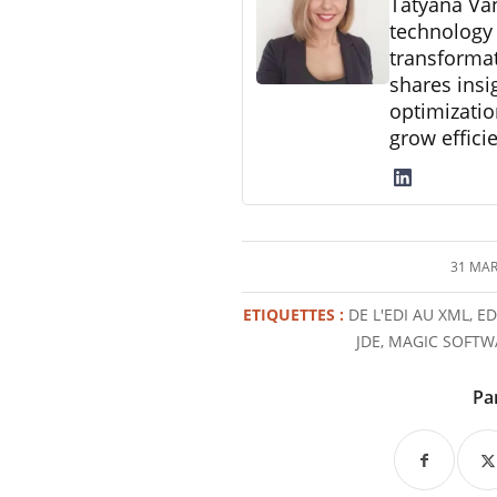
Tatyana Va
technology 
transformat
shares insi
optimizatio
grow effici
31 MAR
/
ETIQUETTES :
DE L'EDI AU XML
,
ED
JDE
,
MAGIC SOFTW
Pa