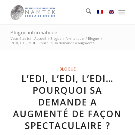
Blogue informatique
Vous êtes ici :
Accueil
/
Blogue informatique
/
Blogue
/
L’EDI, l’EDI, l’EDI… Pourquoi sa demande a augmenté ...
BLOGUE
L’EDI, L’EDI, L’EDI…
POURQUOI SA
DEMANDE A
AUGMENTÉ DE FAÇON
SPECTACULAIRE ?