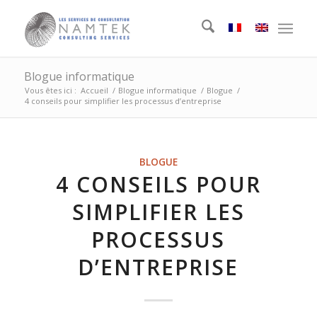
Blogue informatique
Vous êtes ici :
Accueil
/
Blogue informatique
/
Blogue
/
4 conseils pour simplifier les processus d’entreprise
BLOGUE
4 CONSEILS POUR
SIMPLIFIER LES
PROCESSUS
D’ENTREPRISE