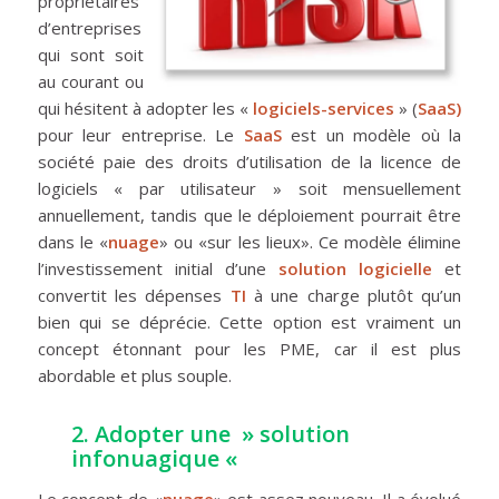
propriétaires
d’entreprises
qui sont soit
au courant ou
qui hésitent à adopter les «
logiciels-services
» (
SaaS)
pour leur entreprise. Le
SaaS
est un modèle où la
société paie des droits d’utilisation de la licence de
logiciels « par utilisateur » soit mensuellement
annuellement, tandis que le déploiement pourrait être
dans le «
nuage
» ou «sur les lieux». Ce modèle élimine
l’investissement initial d’une
solution logicielle
et
convertit les dépenses
TI
à une charge plutôt qu’un
bien qui se déprécie. Cette option est vraiment un
concept étonnant pour les PME, car il est plus
abordable et plus souple.
2. Adopter une » solution
infonuagique «
Le concept de «
nuage
» est assez nouveau. Il a évolué