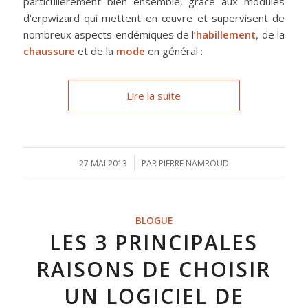
particulièrement bien ensemble, grâce aux modules
d’erpwizard qui mettent en œuvre et supervisent de
nombreux aspects endémiques de l’
habillement
, de la
chaussure
et de la
mode
en général :
Lire la suite
27 MAI 2013
/
PAR
PIERRE NAMROUD
BLOGUE
LES 3 PRINCIPALES
RAISONS DE CHOISIR
UN LOGICIEL DE