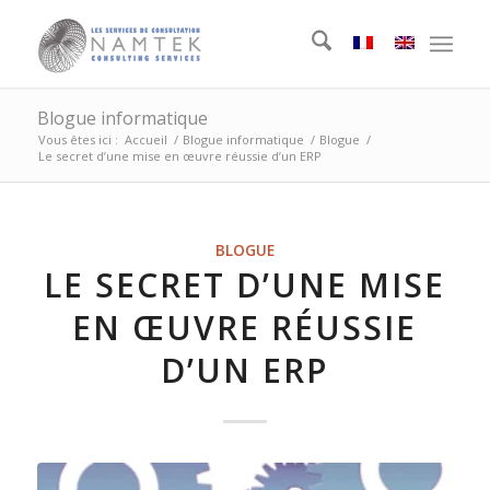
Blogue informatique
Vous êtes ici :
Accueil
/
Blogue informatique
/
Blogue
/
Le secret d’une mise en œuvre réussie d’un ERP
BLOGUE
LE SECRET D’UNE MISE
EN ŒUVRE RÉUSSIE
D’UN ERP