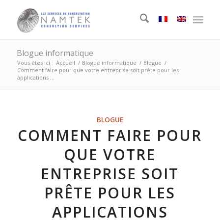
Blogue informatique
Vous êtes ici :
Accueil
/
Blogue informatique
/
Blogue
/
Comment faire pour que votre entreprise soit prête pour les
applications ...
BLOGUE
COMMENT FAIRE POUR
QUE VOTRE
ENTREPRISE SOIT
PRÊTE POUR LES
APPLICATIONS