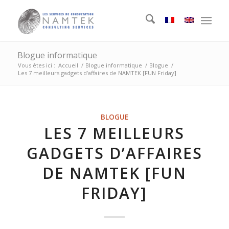
Blogue informatique
Vous êtes ici :
Accueil
/
Blogue informatique
/
Blogue
/
Les 7 meilleurs gadgets d’affaires de NAMTEK [FUN Friday]
BLOGUE
LES 7 MEILLEURS
GADGETS D’AFFAIRES
DE NAMTEK [FUN
FRIDAY]