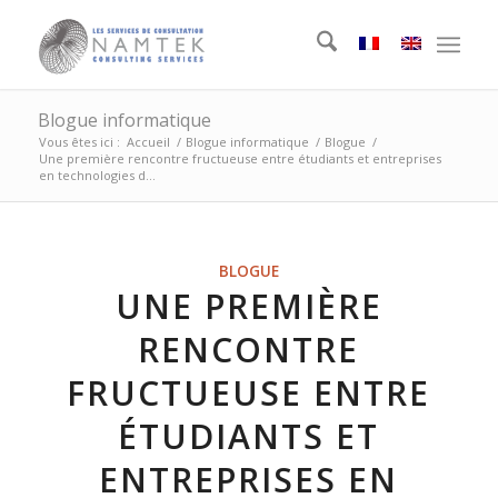
Blogue informatique
Vous êtes ici :
Accueil
/
Blogue informatique
/
Blogue
/
Une première rencontre fructueuse entre étudiants et entreprises
en technologies d...
BLOGUE
UNE PREMIÈRE
RENCONTRE
FRUCTUEUSE ENTRE
ÉTUDIANTS ET
ENTREPRISES EN