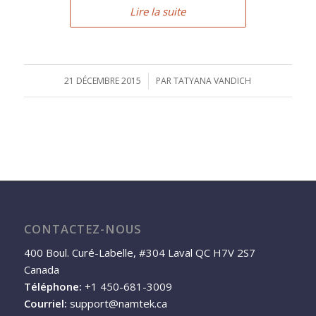
Lire la suite
21 DÉCEMBRE 2015
/
PAR
TATYANA VANDICH
CONTACTEZ-NOUS
400 Boul. Curé-Labelle, #304 Laval QC H7V 2S7
Canada
Téléphone:
+1 450-681-3009
Courriel:
support@namtek.ca