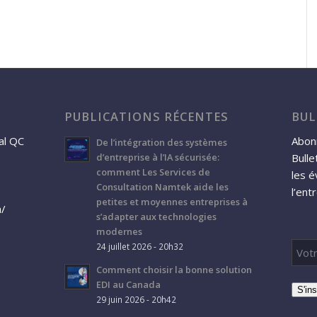
PUBLICATIONS RÉCENTES
BUL
al QC
Abonn
De l’intégration des systèmes
Bulle
d’entreprise à l’IA sécurisée:
comment Les Services de
les 
Consultation Namtek aide les
l’ent
petites et moyennes entreprises à
a/
s’adapter aux technologies
modernes
24 juillet 2026 - 20h32
Comment choisir la bonne solution
EDI au Canada
S'ins
29 juin 2026 - 20h42