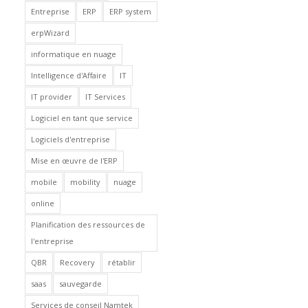
Entreprise
ERP
ERP system
erpWizard
informatique en nuage
Intelligence d'Affaire
IT
IT provider
IT Services
Logiciel en tant que service
Logiciels d'entreprise
Mise en œuvre de l'ERP
mobile
mobility
nuage
online
Planification des ressources de
l'entreprise
QBR
Recovery
rétablir
saas
sauvegarde
Services de conseil Namtek