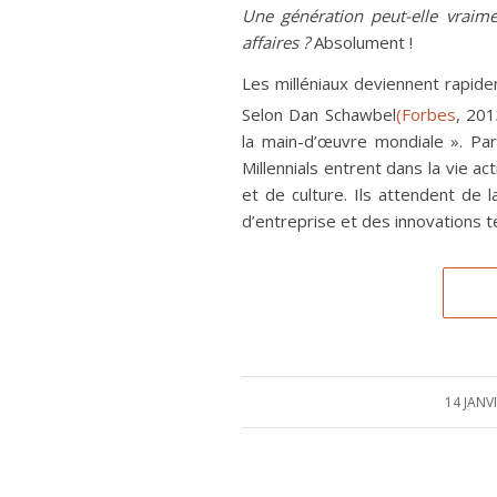
Une génération peut-elle vraim
affaires ?
Absolument !
Les milléniaux deviennent rapide
Selon Dan Schawbel
(Forbes
, 20
la main-d’œuvre mondiale ». Pa
Millennials entrent dans la vie a
et de culture. Ils attendent de l
d’entreprise et des innovations 
14 JANV
/