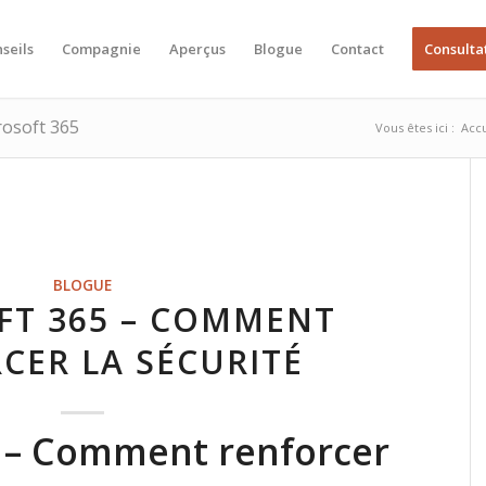
seils
Compagnie
Aperçus
Blogue
Contact
Consulta
rosoft 365
Vous êtes ici :
Accu
BLOGUE
FT 365 – COMMENT
CER LA SÉCURITÉ
5 – Comment renforcer