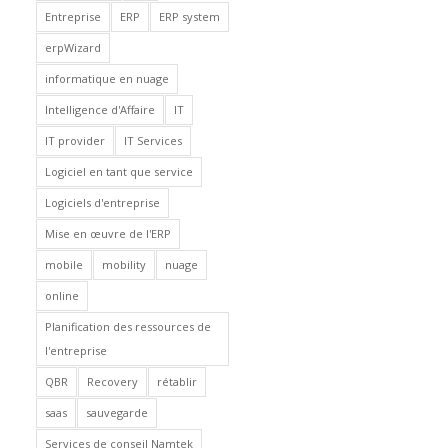
Entreprise
ERP
ERP system
erpWizard
informatique en nuage
Intelligence d'Affaire
IT
IT provider
IT Services
Logiciel en tant que service
Logiciels d'entreprise
Mise en œuvre de l'ERP
mobile
mobility
nuage
online
Planification des ressources de
l'entreprise
QBR
Recovery
rétablir
saas
sauvegarde
Services de conseil Namtek