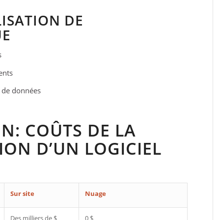
LISATION DE
UE
s
nts
 de données
N: COÛTS DE LA
ON D’UN LOGICIEL
Sur site
Nuage
Des milliers de $
0 $