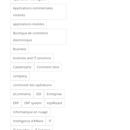
Applications commerciales
mobiles
applications mobiles
Boutique de commerce
électronique
Business
business and IT solutions
Catastrophe
Comment faire
company
continuité des opérations
eCommerce
EDI
Entreprise
ERP
ERP system
erpWizard
informatique en nuage
Intelligence d'Affaire
IT
IT provider
IT Services