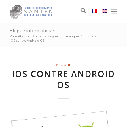
Blogue informatique
Vous êtes ici :
Accueil
/
Blogue informatique
/
Blogue
/
iOS contre Android OS
BLOGUE
IOS CONTRE ANDROID
OS