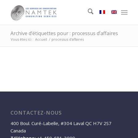
Archive d’étiquettes pour : processus d’affaires
Vous êtes ici :
Accueil
/
processus d'affaires
CONTACTEZ-NOUS
400 Boul. Curé-Labelle, #304 Laval QC H7V 2S7
Canada
Téléphone:
+1 450-681-3009