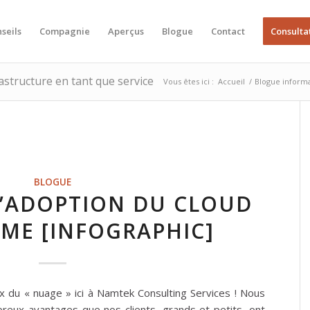
seils
Compagnie
Aperçus
Blogue
Contact
Consulta
rastructure en tant que service
Vous êtes ici :
Accueil
/
Blogue inform
BLOGUE
L’ADOPTION DU CLOUD
PME [INFOGRAPHIC]
du « nuage » ici à Namtek Consulting Services ! Nous
reux avantages que nos clients, grands et petits, ont