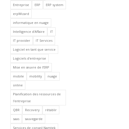
Entreprise
ERP
ERP system
erpWizard
informatique en nuage
Intelligence d'Affaire
IT
IT provider
IT Services
Logiciel en tant que service
Logiciels d'entreprise
Mise en œuvre de l'ERP
mobile
mobility
nuage
online
Planification des ressources de
l'entreprise
QBR
Recovery
rétablir
saas
sauvegarde
Services de conseil Namtek