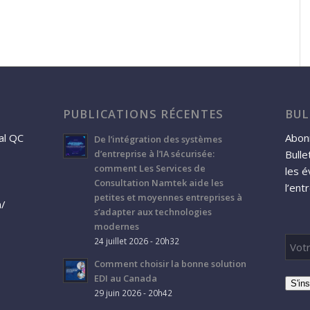
PUBLICATIONS RÉCENTES
BUL
al QC
Abonn
De l’intégration des systèmes
Bulle
d’entreprise à l’IA sécurisée:
comment Les Services de
les 
Consultation Namtek aide les
l’ent
petites et moyennes entreprises à
a/
s’adapter aux technologies
modernes
24 juillet 2026 - 20h32
Comment choisir la bonne solution
EDI au Canada
S'ins
29 juin 2026 - 20h42