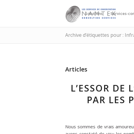
Solutions
Services-con
Archive d’étiquettes pour : Inf
Articles
L’ESSOR DE 
PAR LES 
Nous sommes de vrais amoureux 
avons constaté de visu les nomb