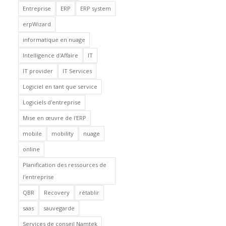
Entreprise
ERP
ERP system
erpWizard
informatique en nuage
Intelligence d'Affaire
IT
IT provider
IT Services
Logiciel en tant que service
Logiciels d'entreprise
Mise en œuvre de l'ERP
mobile
mobility
nuage
online
Planification des ressources de
l'entreprise
QBR
Recovery
rétablir
saas
sauvegarde
Services de conseil Namtek