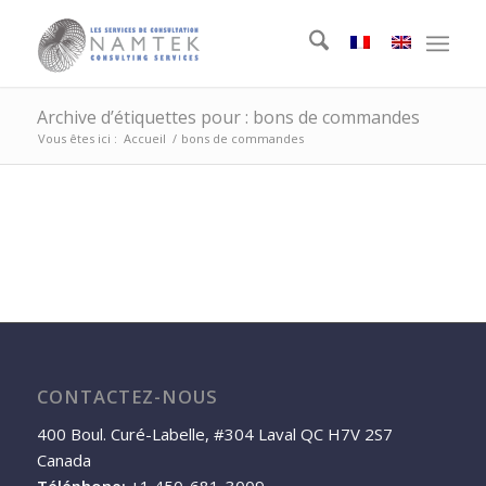
Archive d’étiquettes pour : bons de commandes
Vous êtes ici :
Accueil
/
bons de commandes
CONTACTEZ-NOUS
400 Boul. Curé-Labelle, #304 Laval QC H7V 2S7
Canada
Téléphone:
+1 450-681-3009