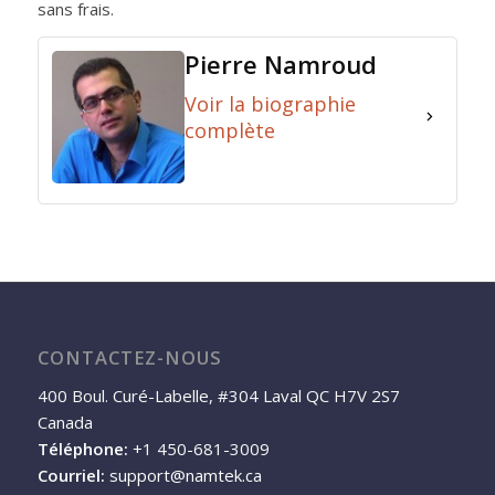
sans frais.
Pierre Namroud
Voir la biographie
complète
CONTACTEZ-NOUS
400 Boul. Curé-Labelle, #304 Laval QC H7V 2S7
Canada
Téléphone:
+1 450-681-3009
Courriel:
support@namtek.ca